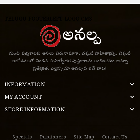
TELUGU-FOOTERLEFT-LOGO CMS
మంచి పుస్తకాలకు అసలు చిరునామాగా, చక్కటి సాహిత్యాన్ని, చిక్కటి
ఆలోచనలతో నిండిన సాహిత్యేతర పుస్తకాలను అందించటం అనల్ప
ప్రత్యేకత. ఎల్లప్పుడూ అనల్పది ఇదే బాట!
INFORMATION
MY ACCOUNT
STORE INFORMATION
Specials
Publishers
Site Map
Contact Us