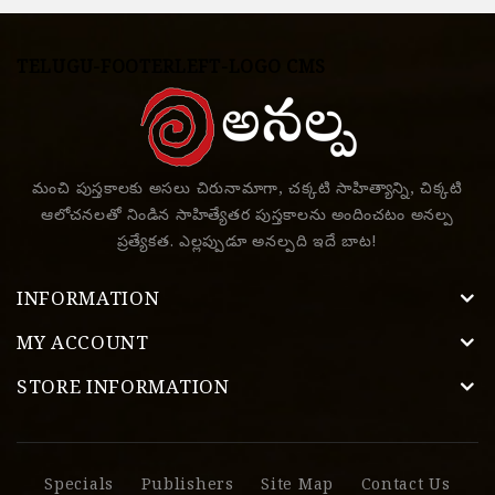
TELUGU-FOOTERLEFT-LOGO CMS
మంచి పుస్తకాలకు అసలు చిరునామాగా, చక్కటి సాహిత్యాన్ని, చిక్కటి
ఆలోచనలతో నిండిన సాహిత్యేతర పుస్తకాలను అందించటం అనల్ప
ప్రత్యేకత. ఎల్లప్పుడూ అనల్పది ఇదే బాట!
INFORMATION
MY ACCOUNT
STORE INFORMATION
Specials
Publishers
Site Map
Contact Us