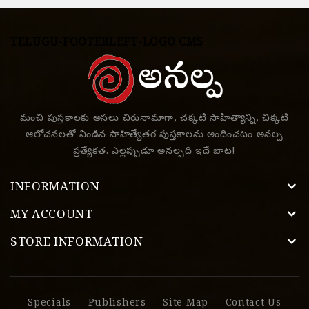
TELUGU-FOOTERLEFT-LOGO CMS
మంచి పుస్తకాలకు అసలు చిరునామాగా, చక్కటి సాహిత్యాన్ని, చిక్కటి
ఆలోచనలతో నిండిన సాహిత్యేతర పుస్తకాలను అందించటం అనల్ప
ప్రత్యేకత. ఎల్లప్పుడూ అనల్పది ఇదే బాట!
INFORMATION
MY ACCOUNT
STORE INFORMATION
Specials
Publishers
Site Map
Contact Us