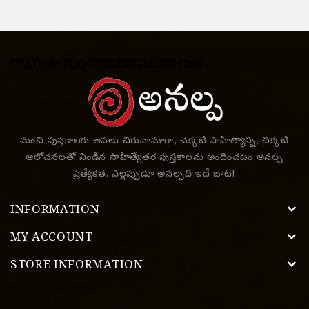
TELUGU-FOOTERLEFT-LOGO CMS
మంచి పుస్తకాలకు అసలు చిరునామాగా, చక్కటి సాహిత్యాన్ని, చిక్కటి
ఆలోచనలతో నిండిన సాహిత్యేతర పుస్తకాలను అందించటం అనల్ప
ప్రత్యేకత. ఎల్లప్పుడూ అనల్పది ఇదే బాట!
INFORMATION
MY ACCOUNT
STORE INFORMATION