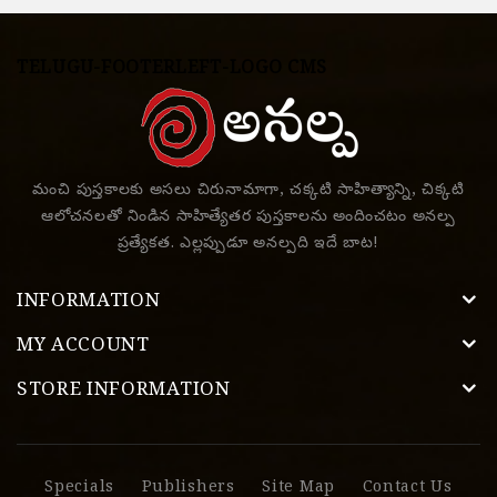
TELUGU-FOOTERLEFT-LOGO CMS
మంచి పుస్తకాలకు అసలు చిరునామాగా, చక్కటి సాహిత్యాన్ని, చిక్కటి
ఆలోచనలతో నిండిన సాహిత్యేతర పుస్తకాలను అందించటం అనల్ప
ప్రత్యేకత. ఎల్లప్పుడూ అనల్పది ఇదే బాట!
INFORMATION
MY ACCOUNT
STORE INFORMATION
Specials
Publishers
Site Map
Contact Us