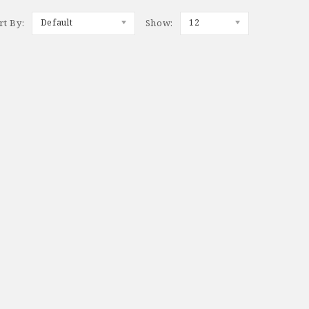
rt By:
Default
Show:
12