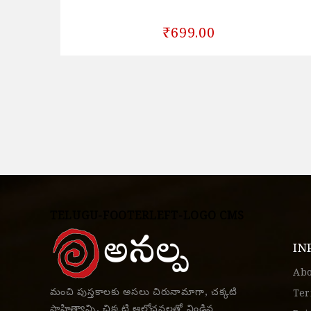
₹699.00
TELUGU-FOOTERLEFT-LOGO CMS
IN
Ab
మంచి పుస్తకాలకు అసలు చిరునామాగా, చక్కటి
Ter
సాహిత్యాన్ని, చిక్కటి ఆలోచనలతో నిండిన