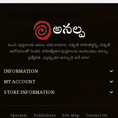
TELUGU-FOOTERLEFT-LOGO CMS
మంచి పుస్తకాలకు అసలు చిరునామాగా, చక్కటి సాహిత్యాన్ని, చిక్కటి
ఆలోచనలతో నిండిన సాహిత్యేతర పుస్తకాలను అందించటం అనల్ప
ప్రత్యేకత. ఎల్లప్పుడూ అనల్పది ఇదే బాట!
INFORMATION
MY ACCOUNT
STORE INFORMATION
Specials
Publishers
Site Map
Contact Us